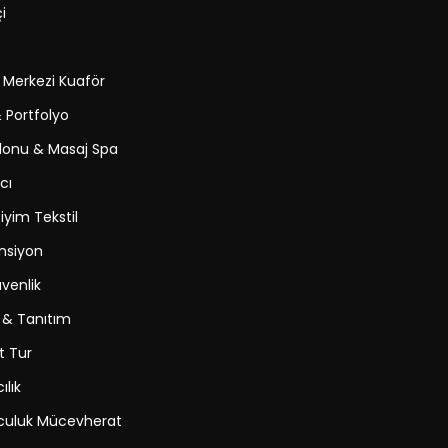
i
k Merkezi Kuaför
& Portfolyo
lonu & Masaj Spa
cı
yim Tekstil
nsiyon
venlik
 & Tanıtım
t Tur
ılık
uluk Mücevherat