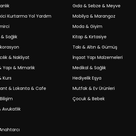
nlık
Gıda & Sebze & Meyve
ici Kurtarma Yol Yardım
Mobilya & Marangoz
irci
Moda & Giyim
 & Sağlık
Kitap & Kırtasiye
ekorasyon
Takı & Altın & Gümüş
ılık & Nakliyat
İnşaat Yapı Malzemeleri
& Yapı & Mimarlık
Medikal & Sağlık
& Kurs
Hediyelik Eşya
ant & Lokanta & Cafe
Mutfak & Ev Ürünleri
Bilişim
Çocuk & Bebek
 Avukatlık
 Anahtarcı