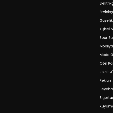
Elektrikç
Emlakçı
Güzelli
Kişisel 
Spor Sa
Mobilya
Moda Gi
Otel Pa
Özel Gü
Reklam
Seyaha
Sigortac
Kuyumc