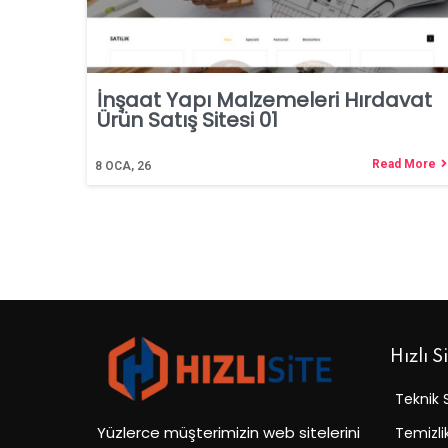
İnşaat Yapı Malzemeleri Hırdavat
Ürün Satış Sitesi 01
Read More
8
OCA, 26
Hızlı S
Teknik 
Yüzlerce müşterimizin web sitelerini
Temizli