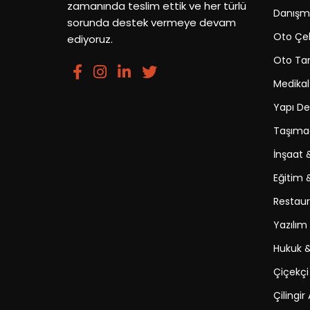
zamanında teslim ettik ve her türlü
Danışma
sorunda destek vermeye devam
Oto Çek
ediyoruz.
Oto Tam
Medikal
Yapı D
Taşımac
İnşaat 
Eğitim 
Restaur
Yazılım 
Hukuk &
Çiçekçi
Çilingir