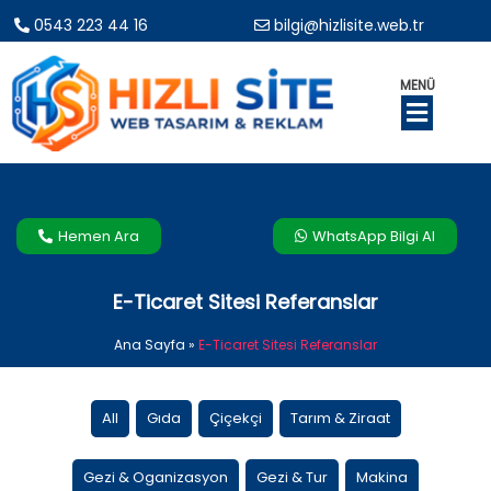
0543 223 44 16
bilgi@hizlisite.web.tr
MENÜ
Hemen Ara
WhatsApp Bilgi Al
E-Ticaret Sitesi Referanslar
Ana Sayfa
»
E-Ticaret Sitesi Referanslar
All
Gıda
Çiçekçi
Tarım & Ziraat
Gezi & Oganizasyon
Gezi & Tur
Makina